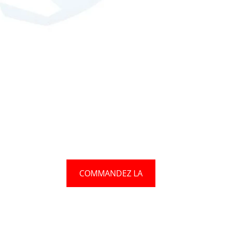
'UNE PIÈCE POUR VOTRE RÉFRIG
nfiance aux Ateliers G. Paquette pour trouver la référence corresp
COMMANDEZ LA