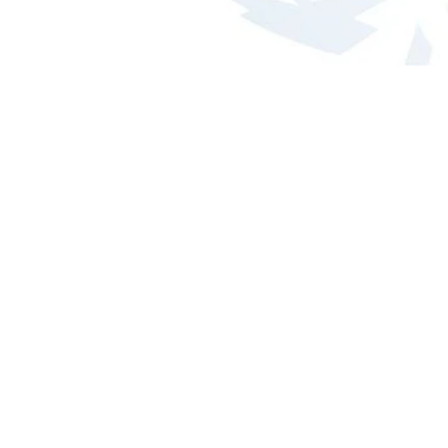
BESOIN D
Faites co