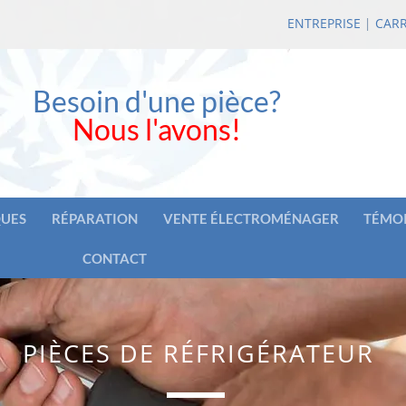
ENTREPRISE
|
CARR
Besoin d'une pièce?
Nous l'avons!
UES
RÉPARATION
VENTE ÉLECTROMÉNAGER
TÉMO
CONTACT
PIÈCES DE RÉFRIGÉRATEUR