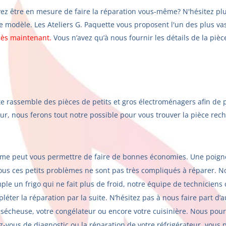
ez être en mesure de faire la réparation vous-même? N'hésitez plus
re modèle. Les Ateliers G. Paquette vous proposent l'un des plus va
dès maintenant.
Vous n’avez qu’à nous fournir les détails de la pi
tte rassemble des pièces de petits et gros électroménagers afin de
eur, nous ferons tout notre possible pour vous trouver la pièce re
ême peut vous permettre de faire de bonnes économies. Une poignée
s ces petits problèmes ne sont pas très compliqués à réparer. Nou
e un frigo qui ne fait plus de froid, notre équipe de techniciens 
éter la réparation par la suite. N’hésitez pas à nous faire part d
 sécheuse, votre congélateur ou encore votre cuisinière. Nous pour
-vous de diagnostic ou la réparation de votre réfrigérateur, vous