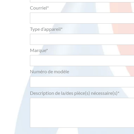
Courriel*
Type d’appareil*
Marque*
Numéro de modèle
Description de la/des pièce(s) nécessaire(s)*