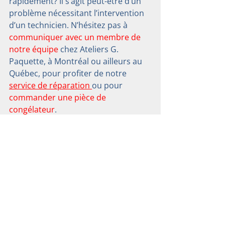
rapidement? Il s’agit peut-être d’un 
problème nécessitant l’intervention 
d’un technicien. N’hésitez pas à 
communiquer avec un membre de 
notre équipe
 chez Ateliers G. 
Paquette, à Montréal ou ailleurs au 
Québec, pour profiter de notre 
service de réparation 
ou pour 
commander une pièce de 
congélateur
.
SUCCURSALE DE QUÉBEC
Adresse
6210, boulevard Wilfrid-Hamel,
L'Ancienne-Lorette, QC, G2E 2H7