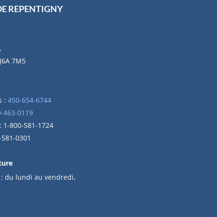
DE REPENTIGNY
,
 J6A 7M5
 :
450-654-6744
0-463-0119
 : 1-800-581-1724
0-581-0301
ture
 :
du l
undi au vendredi,