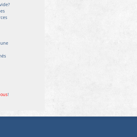
vide? 
es 
rces 
 une 
 
més 
nous
!