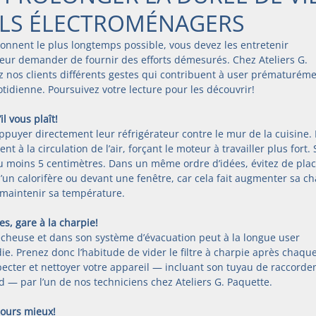
ILS ÉLECTROMÉNAGERS
onnent le plus longtemps possible, vous devez les entretenir 
 leur demander de fournir des efforts démesurés. Chez Ateliers G. 
z nos clients différents gestes qui contribuent à user prématuréme
otidienne. Poursuivez votre lecture pour les découvrir!
il vous plaît!
ppuyer directement leur réfrigérateur contre le mur de la cuisine. 
à la circulation de l’air, forçant le moteur à travailler plus fort. S
u moins 5 centimètres. Dans un même ordre d’idées, évitez de place
d’un calorifère ou devant une fenêtre, car cela fait augmenter sa ch
r maintenir sa température.
es, gare à la charpie!
écheuse et dans son système d’évacuation peut à la longue user 
ie. Prenez donc l’habitude de vider le filtre à charpie après chaque
pecter et nettoyer votre appareil — incluant son tuyau de raccorde
ud — par l’un de nos techniciens chez Ateliers G. Paquette.
ujours mieux!