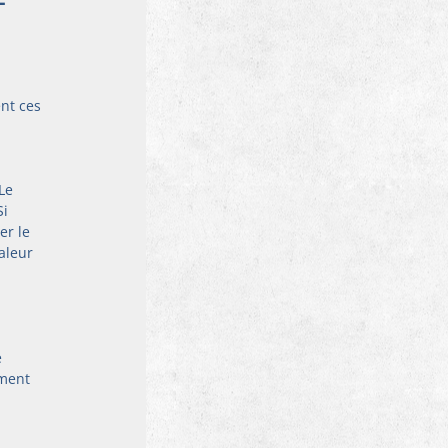
nt ces 
Le 
i 
r le 
aleur 
 
ment 