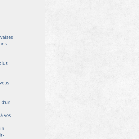
 
vaises 
ans 
plus 
 vous 
 d’un 
à vos 
in 
ir-