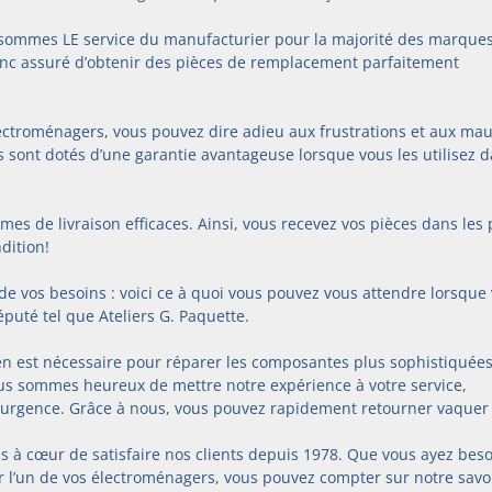
 sommes LE service du manufacturier pour la majorité des marques
onc assuré d’obtenir des pièces de remplacement parfaitement 
lectroménagers, vous pouvez dire adieu aux frustrations et aux mau
s sont dotés d’une garantie avantageuse lorsque vous les utilisez d
èmes de livraison efficaces. Ainsi, vous recevez vos pièces dans les 
dition!
 de vos besoins : voici ce à quoi vous pouvez vous attendre lorsque
réputé tel que Ateliers G. Paquette.
cien est nécessaire pour réparer les composantes plus sophistiquées
ous sommes heureux de mettre notre expérience à votre service, 
e urgence. Grâce à nous, vous pouvez rapidement retourner vaquer 
s à cœur de satisfaire nos clients depuis 1978. Que vous ayez beso
r l’un de vos électroménagers, vous pouvez compter sur notre savo