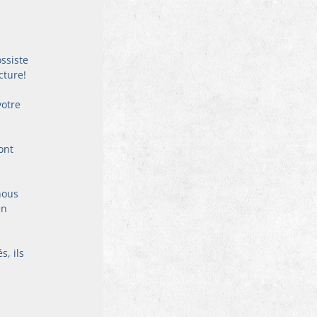
ssiste 
cture!
votre 
ont 
nous 
en 
, ils 
 