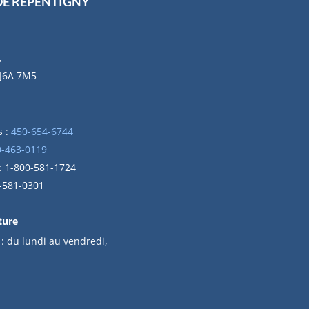
DE REPENTIGNY
,
 J6A 7M5
 :
450-654-6744
0-463-0119
 : 1-800-581-1724
0-581-0301
ture
 :
du l
undi au vendredi,