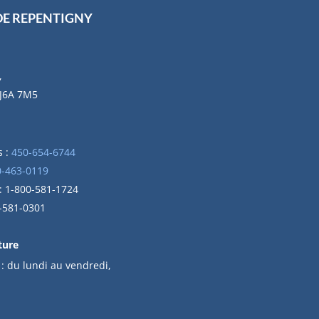
DE REPENTIGNY
,
 J6A 7M5
 :
450-654-6744
0-463-0119
 : 1-800-581-1724
0-581-0301
ture
 :
du l
undi au vendredi,