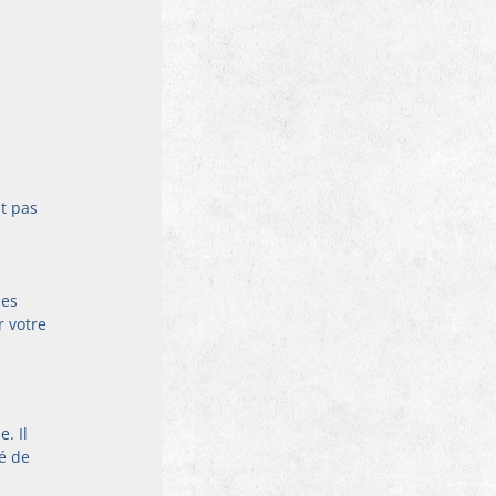
t pas 
 
les 
 votre 
. Il 
é de 