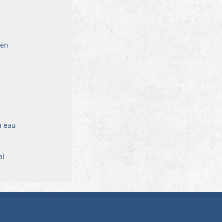
 en 
à eau 
l 