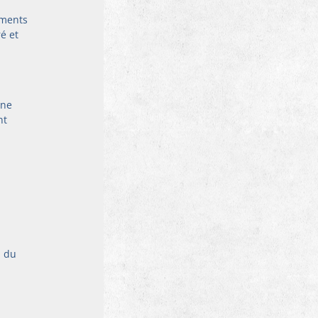
iments 
é et 
 ne 
nt 
 du 