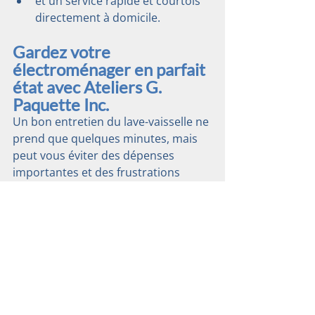
et un service rapide et courtois 
directement à domicile.
Gardez votre 
électroménager en parfait 
état avec Ateliers G. 
Paquette Inc.
Un bon entretien du lave-vaisselle ne 
prend que quelques minutes, mais 
peut vous éviter des dépenses 
importantes et des frustrations 
inutiles. Si votre appareil semble 
moins performant, n’attendez pas 
qu’il tombe complètement en 
panne : rappelez-vous qu’une simple 
pièce de lave-vaisselle peut suffire à 
tout remettre en ordre!
Que ce soit pour un entretien, un 